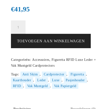
€
41,95
Figuretta
RFID
Card
Protector
TOEVOEGEN AAN WINKELWAGEN
–
Creditcardhouder
–
Categorieën:
Accessoires
,
Figuretta RFID Luxe Leder +
Portemonnee
Vak Muntgeld Cardprotectors
met
Rits
Tags:
Anti Skim
,
Cardprotector
,
Figuretta
,
–
Kaarthouder
,
Leder
,
Luxe
,
Pasjeshouder
,
Leder
RFID
,
Vak Muntgeld
,
Vak Papiergeld
RFID
Beschermend
-
GOAT
Beschrijving
Beoordelingen (0)