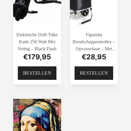
Elektrische Drift Trike
Figuretta
Karts 250 Watt Met
Boodschappentrolley –
Vering – Black Flash
Opvouwbaar – Met
€
179,95
€
28,95
Koelvak En Afneembare
Schouderband – Rijklaar
En Gemonteerd Geleverd
BESTELLEN
BESTELLEN
– Zwart