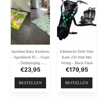
Speelmat Baby Kinderen
Elektrische Drift Trike
– Speelkleed XL – Foam
Karts 250 Watt Met
– Dubbelzijdig –
Vering – Black Flash
€
23,95
€
179,95
Opvouwbaar – 180 X
200 Cm – Giraffe En
Treintjes
BESTELLEN
BESTELLEN