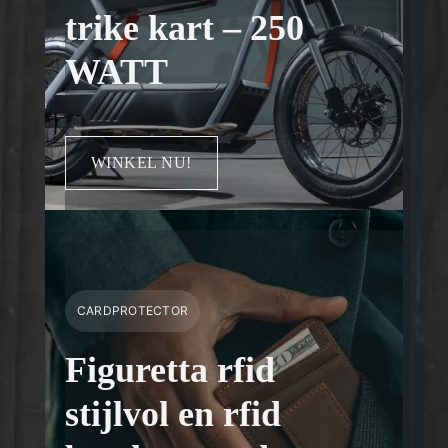
trike kart – 250
WATT
WINKEL NU!
CARDPROTECTOR
Figuretta rfid
stijlvol en rfid