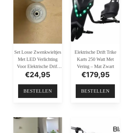
Set Losse Zwenkwieltjes
Elektrische Drift Trike
Met LED Verlichting
Karts 250 Watt Met
Voor Elektrische Drift
Vering – Mat Zwart
€
24,95
€
179,95
Trike Karts
BESTELLEN
BESTELLEN