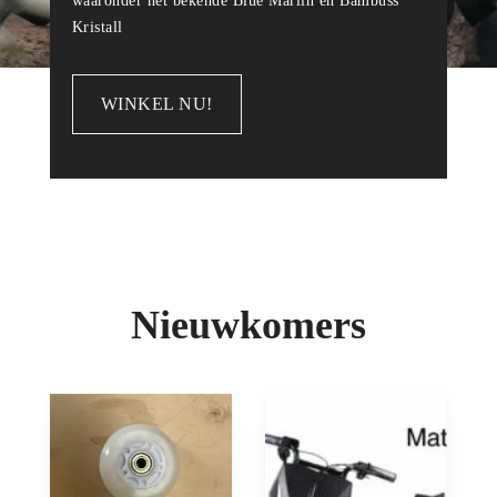
waaronder het bekende Blue Marlin en Bambuss
Kristall
WINKEL NU!
Nieuwkomers