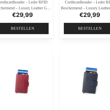
reditcardhouder – Leder RFID
Creditcardhouder – Leder R
chermend – Luxury Leather Goat
Beschermend – Luxury Leather
€
29,99
€
29,99
VT Black
VT Bruin
BESTELLEN
BESTELLEN