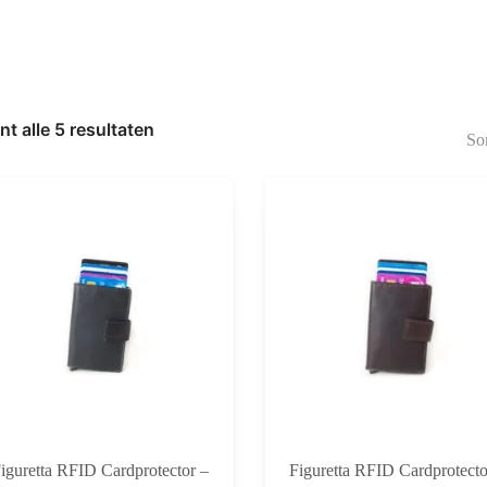
t alle 5 resultaten
Gesorteerd
op
nieuwste
iguretta RFID Cardprotector –
Figuretta RFID Cardprotecto