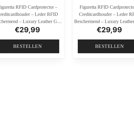
iguretta RFID Cardprotector –
Figuretta RFID Cardprotecto
reditcardhouder – Leder RFID
Creditcardhouder – Leder R
chermend – Luxury Leather Goat
Beschermend – Luxury Leather
€
29,99
€
29,99
VT Rood
VT Blauw
BESTELLEN
BESTELLEN