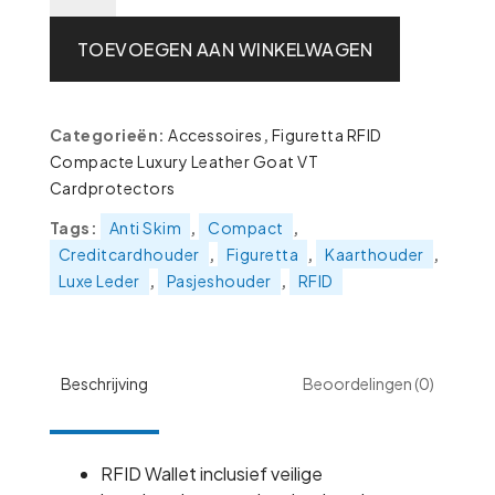
Cardprotector
-
TOEVOEGEN AAN WINKELWAGEN
Creditcardhouder
-
Leder
Categorieën:
Accessoires
,
Figuretta RFID
RFID
Compacte Luxury Leather Goat VT
Beschermend
Cardprotectors
-
Luxury
Tags:
Anti Skim
,
Compact
,
Leather
Creditcardhouder
,
Figuretta
,
Kaarthouder
,
Goat
Luxe Leder
,
Pasjeshouder
,
RFID
VT
Cognac
aantal
Beschrijving
Beoordelingen (0)
RFID Wallet inclusief veilige