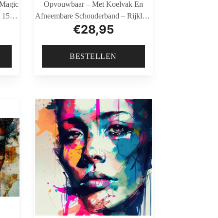
 Magic
Opvouwbaar – Met Koelvak En
 150
Afneembare Schouderband – Rijklaar
€
28,95
mer
En Gemonteerd Geleverd – Zwart
BESTELLEN