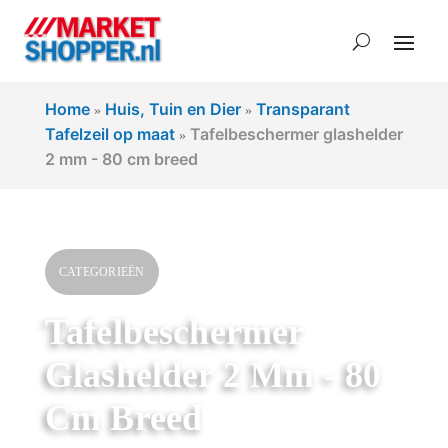
Home
Huis, Tuin en Dier
Transparant
»
»
Tafelzeil op maat
Tafelbeschermer glashelder
»
2 mm - 80 cm breed
CATEGORIEËN
Tafelbeschermer
Glashelder 2 Mm - 80
Cm Breed