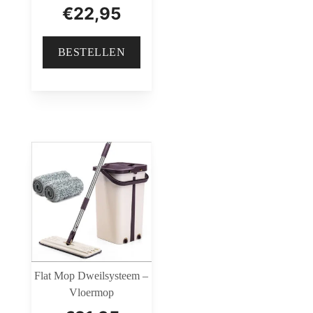
€
22,95
BESTELLEN
Flat Mop Dweilsysteem –
Vloermop