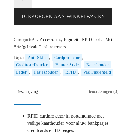
RFID
Card
Protector
TOEVOEGEN AAN WINKELWAGEN
–
Creditcardhouder
-
Categorieën:
Accessoires
,
Figuretta RFID Leder Met
Portemonnee
Briefgeldvak Cardprotectors
met
papiergeldvak
Tags:
Anti Skim
,
Cardprotector
,
–
Creditcardhouder
,
Hunter Style
,
Kaarthouder
,
LEDER
Leder
,
Pasjeshouder
,
RFID
,
Vak Papiergeld
HUNTER
OILY
aantal
Beschrijving
Beoordelingen (0)
RFID cardprotector in portemonnee met
veilige kaarthouder, voor al uw bankpasjes,
creditcards en ID-pasjes.