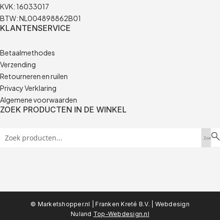
KVK: 16033017
BTW: NL004898862B01
KLANTENSERVICE
Betaalmethodes
Verzending
Retourneren en ruilen
Privacy Verklaring
Algemene voorwaarden
ZOEK PRODUCTEN IN DE WINKEL
© Marketshopper.nl | Franken Kreté B.V. |
Webdesign
Nuland
Top-Webdesign.nl