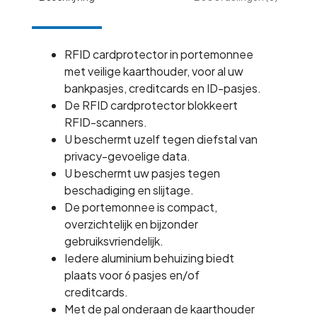
SHEEP
NAPPA
BROWN
RFID cardprotector in portemonnee
aantal
met veilige kaarthouder, voor al uw
bankpasjes, creditcards en ID-pasjes.
De RFID cardprotector blokkeert
RFID-scanners.
U beschermt uzelf tegen diefstal van
privacy-gevoelige data.
U beschermt uw pasjes tegen
beschadiging en slijtage.
De portemonnee is compact,
overzichtelijk en bijzonder
gebruiksvriendelijk.
Iedere aluminium behuizing biedt
plaats voor 6 pasjes en/of
creditcards.
Met de pal onderaan de kaarthouder