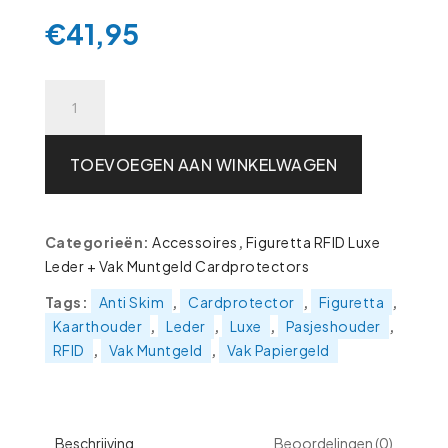
€
41,95
Figuretta
RFID
Card
Protector
TOEVOEGEN AAN WINKELWAGEN
–
Creditcardhouder
–
Categorieën:
Accessoires
,
Figuretta RFID Luxe
Portemonnee
Leder + Vak Muntgeld Cardprotectors
met
Rits
Tags:
Anti Skim
,
Cardprotector
,
Figuretta
,
–
Kaarthouder
,
Leder
,
Luxe
,
Pasjeshouder
,
Leder
RFID
,
Vak Muntgeld
,
Vak Papiergeld
RFID
Beschermend
-
LEDER
Beschrijving
Beoordelingen (0)