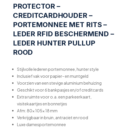
PROTECTOR –
CREDITCARDHOUDER –
PORTEMONNEE MET RITS –
LEDER RFID BESCHERMEND –
LEDER HUNTER PULLUP
ROOD
Stijlvolle lederen portemonnee, hunter style
Inclusief vak voor papier- en muntgeld
Voorzien van een stevige aluminium behuizing
Geschikt voor 6 bankpasjes en/of creditcards
Extra ruimte voor o.a. een parkeerkaart,
visitekaartjes en bonnetjes
Afm: 80x 105x 18 mm
Verkrijgbaar in bruin, antraciet en rood
Luxe damesportemonnee