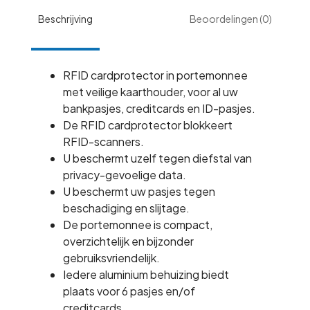
LEDER
Beschrijving
Beoordelingen (0)
HUNTER
PULLUP
ROOD
RFID cardprotector in portemonnee
aantal
met veilige kaarthouder, voor al uw
bankpasjes, creditcards en ID-pasjes.
De RFID cardprotector blokkeert
RFID-scanners.
U beschermt uzelf tegen diefstal van
privacy-gevoelige data.
U beschermt uw pasjes tegen
beschadiging en slijtage.
De portemonnee is compact,
overzichtelijk en bijzonder
gebruiksvriendelijk.
Iedere aluminium behuizing biedt
plaats voor 6 pasjes en/of
creditcards.