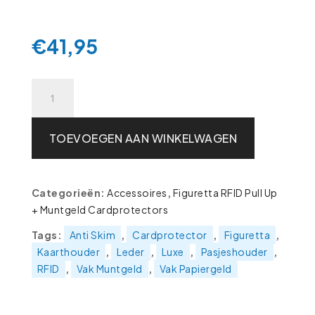
€
41,95
Figuretta
RFID
Card
Protector
TOEVOEGEN AAN WINKELWAGEN
–
Creditcardhouder
–
Categorieën:
Accessoires
,
Figuretta RFID Pull Up
Portemonnee
+ Muntgeld Cardprotectors
met
Rits
Tags:
Anti Skim
,
Cardprotector
,
Figuretta
,
–
Kaarthouder
,
Leder
,
Luxe
,
Pasjeshouder
,
Leder
RFID
,
Vak Muntgeld
,
Vak Papiergeld
RFID
Beschermend
-