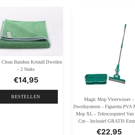
 Clean Bambus Kristall Dweilen
– 2 Stuks
€
14,95
BESTELLEN
Magic Mop Vloerwisser –
Dweilsysteem – Figuretta PVA 
Mop XL – Telescoopsteel Van
Cm – Inclusief GRATIS Em
€
22,95