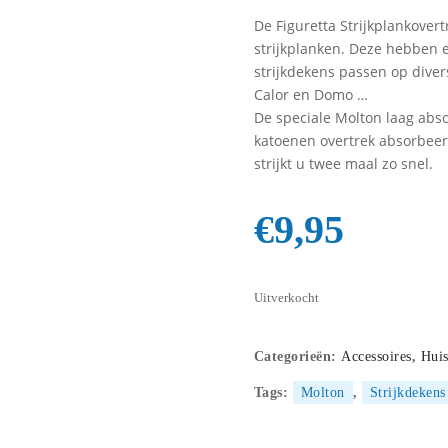
De Figuretta Strijkplankover
strijkplanken. Deze hebben e
strijkdekens passen op diver
Calor en Domo …
De speciale Molton laag abs
katoenen overtrek absorbeert
strijkt u twee maal zo snel.
€
9,95
Uitverkocht
Categorieën:
Accessoires
,
Huis
Tags:
Molton
,
Strijkdekens