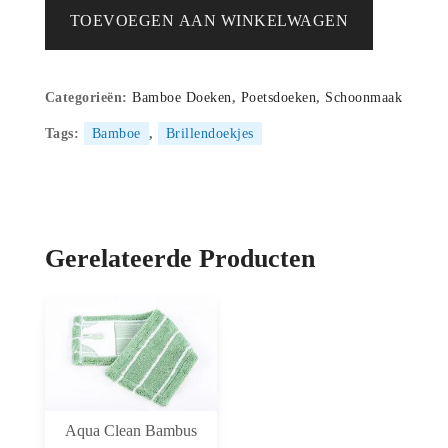
Kristall
TOEVOEGEN AAN WINKELWAGEN
-
Bamboe
Brillen
Categorieën:
Bamboe Doeken
,
Poetsdoeken
,
Schoonmaak
Doekjes
set
Tags:
Bamboe
,
Brillendoekjes
van
3
Stuks
aantal
Gerelateerde Producten
Aqua Clean Bambus