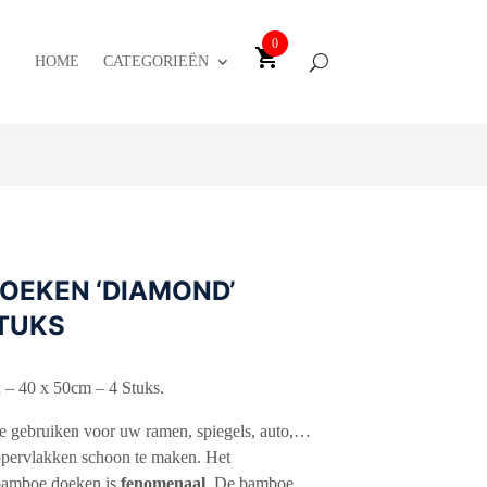
0
HOME
CATEGORIEËN
OEKEN ‘DIAMOND’
STUKS
 40 x 50cm – 4 Stuks.
te gebruiken voor uw ramen, spiegels, auto,…
ppervlakken schoon te maken. Het
bamboe doeken is
fenomenaal
. De bamboe