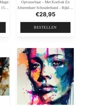
 Magic
Opvouwbaar – Met Koelvak En
 150
Afneembare Schouderband – Rijklaar
€
28,95
mer
En Gemonteerd Geleverd – Zwart
BESTELLEN