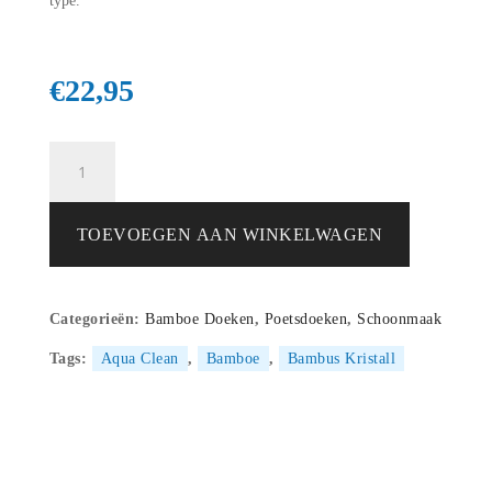
type.
€
22,95
Complete
7-
delige
-
TOEVOEGEN AAN WINKELWAGEN
Super
Bamboe
Schoonmaakset
Categorieën:
Bamboe Doeken
,
Poetsdoeken
,
Schoonmaak
-
Aqua
Tags:
Aqua Clean
,
Bamboe
,
Bambus Kristall
Clean
-
Bambus
Kristall
aantal