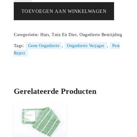
-
Ongedierte
TOEVOEGEN AAN WINKELWAGEN
verjagen
-
2
Categorieën:
Huis, Tuin En Dier
,
Ongedierte Bestrijding
Stuks
-
Tags:
Geen Ongedierte
,
Ongedierte Verjager
,
Pest
Gratis
Reject
Verzending
aantal
Gerelateerde Producten