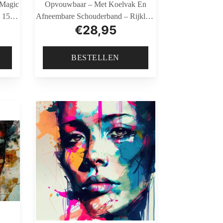
 Magic
Opvouwbaar – Met Koelvak En
 150
Afneembare Schouderband – Rijklaar
€
28,95
mer
En Gemonteerd Geleverd – Zwart
BESTELLEN