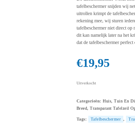
tafelbeschermer snijden wij net
uitrollen krimpt de tafelbesc
rekening mee, wij sturen iede
tafelbeschermer niet direct op 
dit kan namelijk later na het k
dat de tafelbeschermer perfect 
€
19,95
Uitverkocht
Categorieën:
Huis, Tuin En Di
Breed
,
Transparant Tafelzeil O
Tags:
Tafelbeschermer
,
Tra