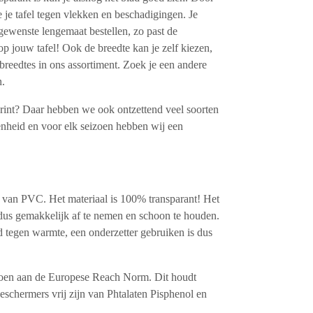
 je tafel tegen vlekken en beschadigingen. Je
gewenste lengemaat bestellen, zo past de
op jouw tafel! Ook de breedte kan je zelf kiezen,
reedtes in ons assortiment. Zoek je een andere
n.
 print? Daar hebben we ook ontzettend veel soorten
enheid en voor elk seizoen hebben wij een
 van PVC. Het materiaal is 100% transparant! Het
 dus gemakkelijk af te nemen en schoon te houden.
d tegen warmte, een onderzetter gebruiken is dus
doen aan de Europese Reach Norm. Dit houdt
beschermers vrij zijn van Phtalaten Pisphenol en