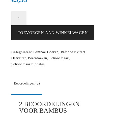
Bambus
Kristall
Bamboe-
extract
TOEVOEGEN AAN WINKELWAGEN
Reiniger
1
L
Categorieën:
Bamboe Doeken
,
Bamboe Extract
aantal
Ontvetter
,
Poetsdoeken
,
Schoonmaak
,
Schoonmaakmiddelen
Beoordelingen (2)
2 BEOORDELINGEN
VOOR
BAMBUS