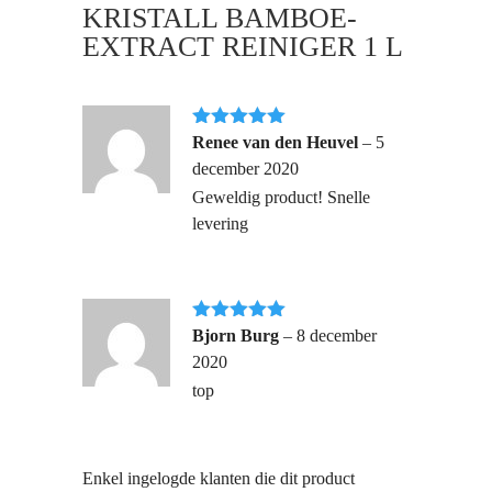
KRISTALL BAMBOE-
EXTRACT REINIGER 1 L
Gewaardeerd
Renee van den Heuvel
–
5
5
uit 5
december 2020
Geweldig product! Snelle
levering
Gewaardeerd
Bjorn Burg
–
8 december
5
uit 5
2020
top
Enkel ingelogde klanten die dit product