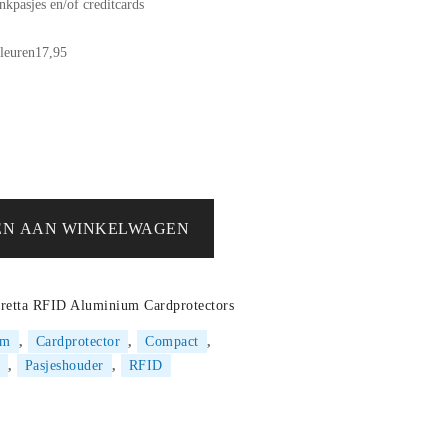
nkpasjes en/of creditcards
kleuren17,95
N AAN WINKELWAGEN
retta RFID Aluminium Cardprotectors
im
,
Cardprotector
,
Compact
,
,
Pasjeshouder
,
RFID