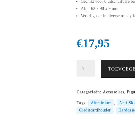
Gechikt voor 6 uitschuifbare ba
Afm: 62 x 98 x 9 mm
Verkrijgbaar in diverse trendy 
€
17,95
Figuretta
TOEVOEGE
RFID
Cardprotector
Lichtgoud
aantal
Categorieën:
Accessoires
,
Figu
Tags:
Aluminium
,
Anti Sk
Creditcardhouder
,
Hardcase