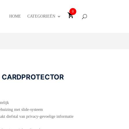
0
HOME
CATEGORIEËN
D CARDPROTECTOR
telijk
ehuizing met slide-systeem
kt diefstal van privacy-gevoelige informatie