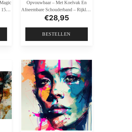
 Magic
Opvouwbaar – Met Koelvak En
 150
Afneembare Schouderband – Rijklaar
€
28,95
mer
En Gemonteerd Geleverd – Zwart
BESTELLEN