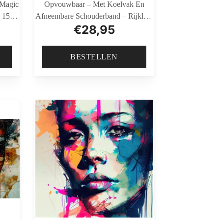
 Magic
Opvouwbaar – Met Koelvak En
 150
Afneembare Schouderband – Rijklaar
€
28,95
mer
En Gemonteerd Geleverd – Zwart
BESTELLEN